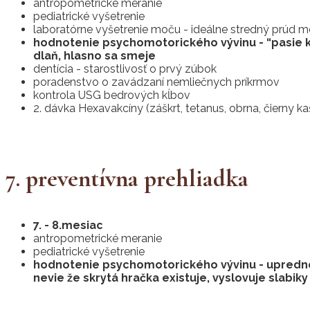
antropometrické meranie
pediatrické vyšetrenie
laboratórne vyšetrenie moču - ideálne stredný prúd m
hodnotenie psychomotorického vývinu - “pasie ko
dlaň, hlasno sa smeje
dentícia - starostlivosť o prvý zúbok
poradenstvo o zavádzaní nemliečnych príkrmov
kontrola USG bedrových kĺbov
2. dávka Hexavakcíny (záškrt, tetanus, obrna, čierny k
7. preventívna prehliadka
7. - 8.mesiac
antropometrické meranie
pediatrické vyšetrenie
hodnotenie psychomotorického vývinu - uprednostň
nevie že skrytá hračka existuje, vyslovuje slabiky