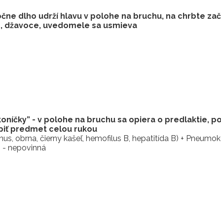
e dlho udrží hlavu v polohe na bruchu, na chrbte zač
n, džavoce, uvedomele sa usmieva
níčky” - v polohe na bruchu sa opiera o predlaktie, po
opiť predmet celou rukou
nus, obrna, čierny kašeľ, hemofilus B, hepatitída B) + Pneum
m - nepovinná