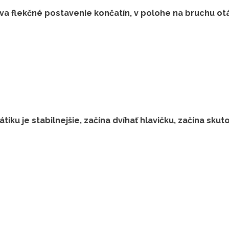
a flekčné postavenie končatín, v polohe na bruchu otá
iku je stabilnejšie, začína dvíhať hlavičku, začína sk