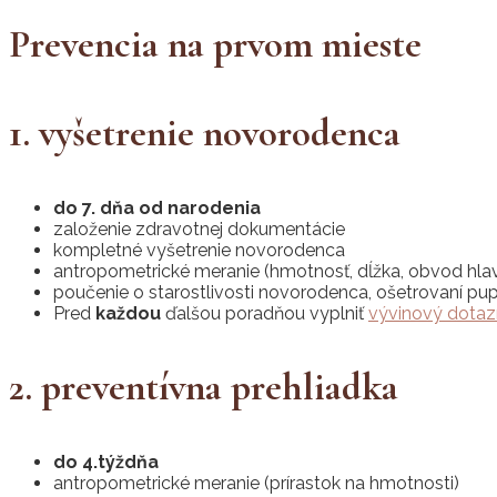
Prevencia na prvom mieste
1. vyšetrenie novorodenca
do 7. dňa od narodenia
založenie zdravotnej dokumentácie
kompletné vyšetrenie novorodenca
antropometrické meranie (hmotnosť, dĺžka, obvod hlav
poučenie o starostlivosti novorodenca, ošetrovaní pup
Pred
každou
ďalšou poradňou vyplniť
vývinový dotaz
2. preventívna prehliadka
do 4.týždňa
antropometrické meranie (prírastok na hmotnosti)