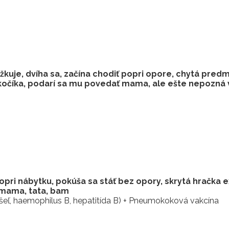
uje, dvíha sa, začína chodiť popri opore, chytá predm
z kočíka, podarí sa mu povedať mama, ale ešte nepozná
ri nábytku, pokúša sa stáť bez opory, skrytá hračka 
 mama, tata, bam
kašeľ, haemophilus B, hepatitída B) + Pneumokoková vakcína