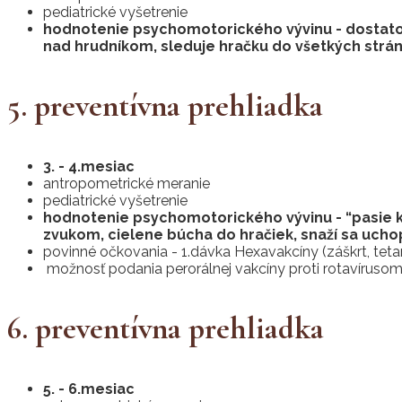
pediatrické vyšetrenie
hodnotenie psychomotorického vývinu - dostatočn
nad hrudníkom, sleduje hračku do všetkých strá
5. preventívna prehliadka
3. - 4.mesiac
antropometrické meranie
pediatrické vyšetrenie
hodnotenie psychomotorického vývinu - “pasie ko
zvukom, cielene búcha do hračiek, snaží sa uch
povinné očkovania - 1.dávka Hexavakcíny (záškrt, teta
možnosť podania perorálnej vakcíny proti rotavíruso
6. preventívna prehliadka
5. - 6.mesiac