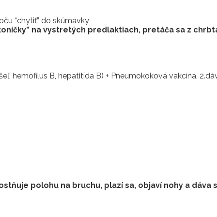
oču “chytiť” do skúmavky
níčky” na vystretých predlaktiach, pretáča sa z chrbta
ašeľ, hemofilus B, hepatitída B) + Pneumokoková vakcína, 2.d
uje polohu na bruchu, plazí sa, objaví nohy a dáva si i