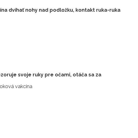
ína dvíhať nohy nad podložku, kontakt ruka-ruka
zoruje svoje ruky pre očami, otáča sa za
okoková vakcína