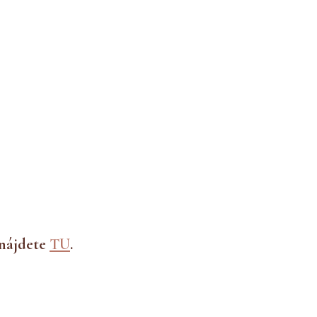
 nájdete
TU
.