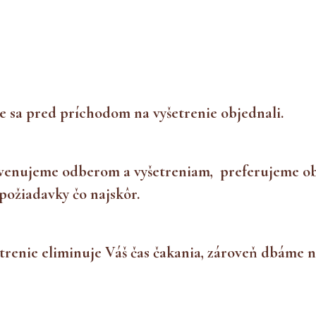
te sa pred príchodom na vyšetrenie objednali.
 venujeme odberom a vyšetreniam, preferujeme 
požiadavky čo najskôr.
enie eliminuje Váš čas čakania, zároveň dbáme na t